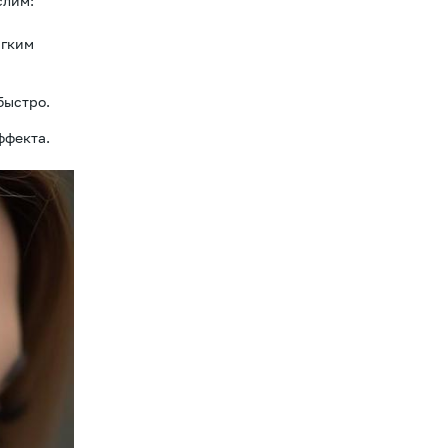
слим:
ягким
быстро.
ффекта.