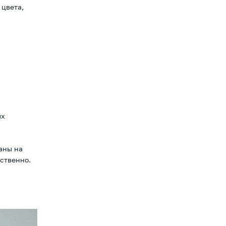
 цвета,
ых
аны на
ественно.