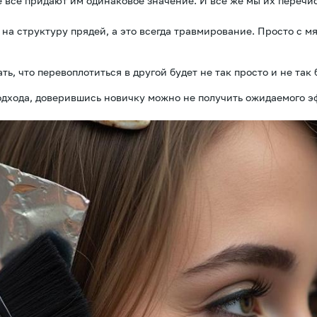
не всё придают им одинаковое значение. И всё же мы их перечи
а структуру прядей, а это всегда травмирование. Просто с м
ь, что перевоплотиться в другой будет не так просто и не так 
дхода, доверившись новичку можно не получить ожидаемого э