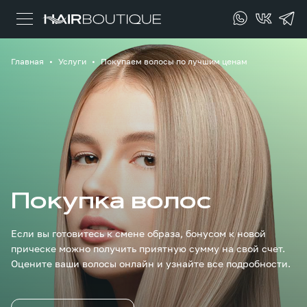
Главная
Услуги
Покупаем волосы по лучшим ценам
Покупка волос
Если вы готовитесь к смене образа, бонусом к новой
прическе можно получить приятную сумму на свой счет.
Оцените ваши волосы онлайн и узнайте все подробности.