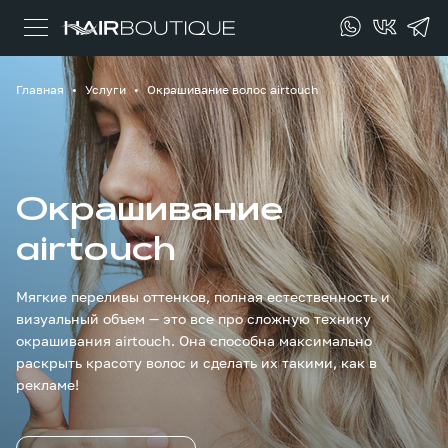
Главная
Услуги
Окрашивание волос airtouch
Окрашивание
airtouch
Мягкие переливы оттенков, полная естественность и
визуальный объем — это все про сложную технику
окрашивания airtouch. Она способна максимально
раскрыть красоту волос и сделать их такими, как в
рекламе!