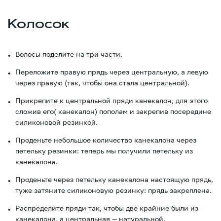
Колосок
Волосы поделите на три части.
Переложите правую прядь через центральную, а левую
через правую (так, чтобы она стала центральной).
Прикрепите к центральной пряди канекалон, для этого
сложив его( канекалон) пополам и закрепив посередине
силиконовой резинкой.
Проденьте небольшое количество канекалона через
петельку резинки: теперь мы получили петельку из
канекалона.
Проденьте через петельку канекалона настоящую прядь,
туже затяните силиконовую резинку: прядь закреплена.
Распределите пряди так, чтобы две крайние были из
канекалона, а центральная — натуральной.