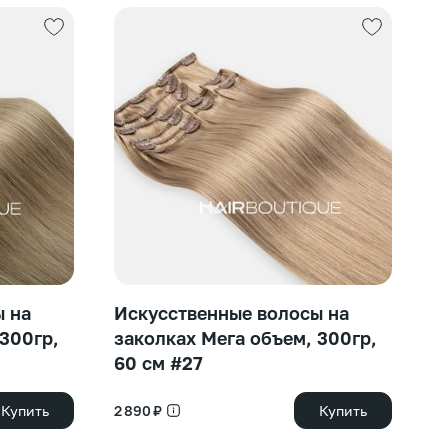
ы на
Искусственные волосы на
И
 300гр,
заколках Мега объем, 300гр,
з
60 см #27
6
Купить
2 890 ₽
Купить
2 