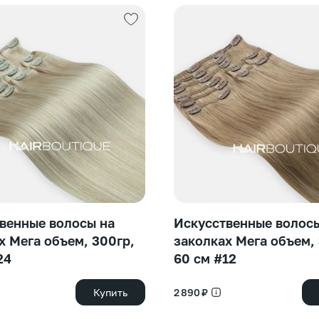
венные волосы на
Искусственные волос
х Мега объем, 300гр,
заколках Мега объем,
24
60 см #12
Купить
2 890 ₽