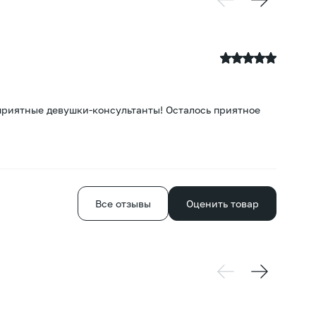
06
приятные девушки-консультанты! Осталось приятное
Вп
ид
Все отзывы
Оценить товар