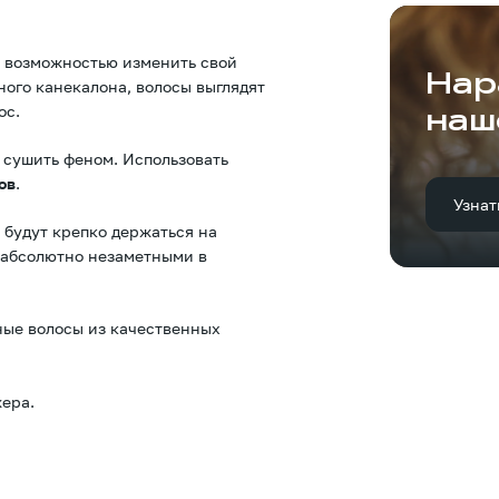
 возможностью изменить свой
Нар
ого канекалона, волосы выглядят
ос.
наш
 сушить феном. Использовать
ов
.
Узнат
 будут крепко держаться на
х абсолютно незаметными в
ные волосы из качественных
ера.