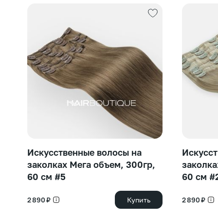
Искусственные волосы на
Искусст
заколках Мега объем, 300гр,
заколка
60 см #5
60 см #
2 890 ₽
Купить
2 890 ₽