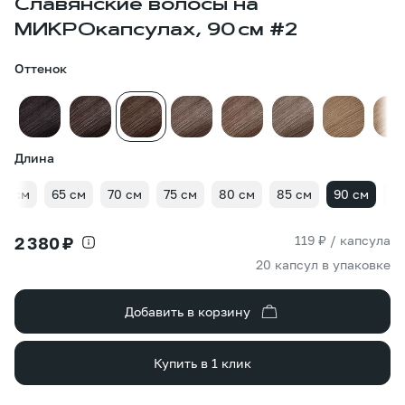
Славянские волосы на
МИКРОкапсулах, 90 см #2
Оттенок
Длина
60 см
65 см
70 см
75 см
80 см
85 см
90 см
95
119 ₽ / капсула
2 380 ₽
20 капсул в упаковке
Добавить в корзину
Купить в 1 клик