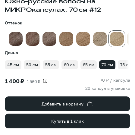
Южно-русские волосы на
МИКРОкапсулах, 70 см #12
Оттенок
Длина
45 см
50 см
55 см
60 см
65 см
70 см
75 см
70 ₽ / капсула
1 400 ₽
1 560 ₽
20 капсул в упаковке
Добавить в корзину
Купить в 1 клик