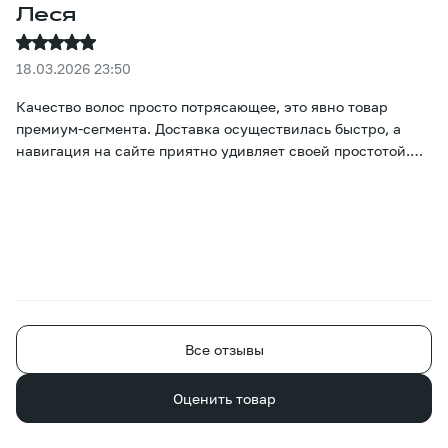
Леся
18.03.2026 23:50
Качество волос просто потрясающее, это явно товар
премиум-сегмента. Доставка осуществилась быстро, а
навигация на сайте приятно удивляет своей простотой.
Настоящие цвета и цены сразу же бросаются в глаза, и
подобрать нужный вариант не вызывает никаких
затруднений :)
Все отзывы
Оценить товар