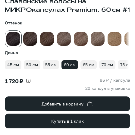
Славянские волосы на
МИКРОкапсулах Premium, 60 см #1
Оттенок
Длина
45 см
50 см
55 см
60 см
65 см
70 см
75 см
86 ₽ / капсула
1 720 ₽
20 капсул в упаковке
Добавить в корзину
Купить в 1 клик