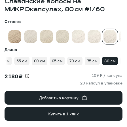
Славянские волосы на
МИКРОкапсулах, 80 см #1/60
Оттенок
Длина
50 см
55 см
60 см
65 см
70 см
75 см
80 см
85
109 ₽ / капсула
2 180 ₽
20 капсул в упаковке
Добавить в корзину
Купить в 1 клик