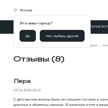
Москва
Это ваш город?
ВОЛОСЫ ДЛЯ НАРАЩИВАНИЯ
НАТУРАЛЬНЫЕ ВО
Да
Нет, выберу другой
Главная
Каталог
Волосы для наращивания
Срезы
Сла
Отзывы (8)
Лера
14.02.2026 22:15
С детства мои волосы были не слишком густыми и тонки
длинных и объемных локонах. В конечном итоге я реши