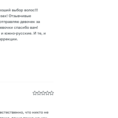
роший выбор волос!!!
езах! Отзывчивые
 отправляю девочек за
Девочки спасибо вам!
 и южно-русские. И те, и
коррекции.
 естественно, что никто не
ягкие, точно такие же как