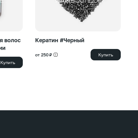
я волос
Кератин #Черный
К
ии
от 250 ₽
Купить
от
Купить