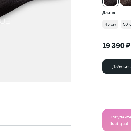
Длина
45 см
50 
19 390 ₽
Добавить
Покупайте 
Boutique!