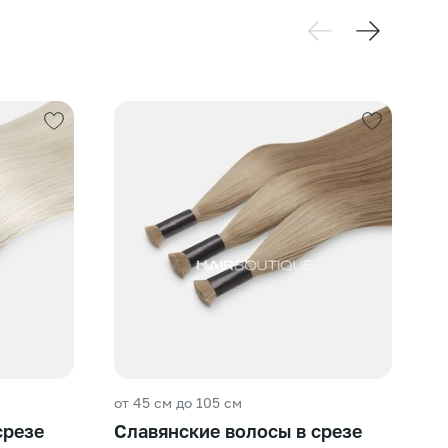
от 45 см до 105 см
от
срезе
Славянские волосы в срезе
С