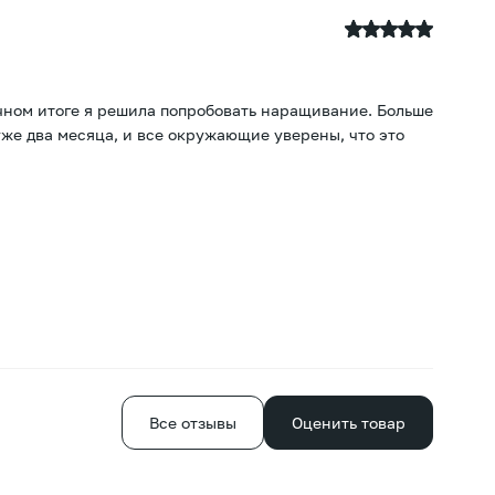
T
21
ечном итоге я решила попробовать наращивание. Больше
По
уже два месяца, и все окружающие уверены, что это
хв
Е
Все отзывы
Оценить товар