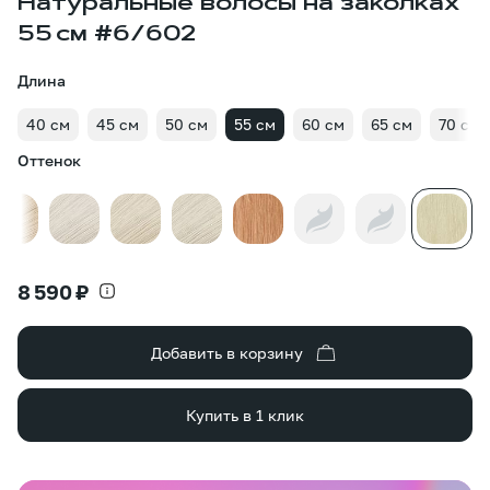
Натуральные волосы на заколках
55 см #6/602
Длина
40 см
45 см
50 см
55 см
60 см
65 см
70 см
Оттенок
8 590 ₽
Добавить в корзину
Купить в 1 клик