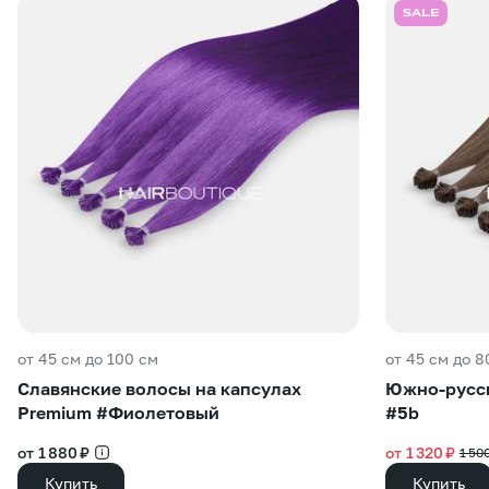
SALE
от 45 см до 100 см
от 45 см до 8
Славянские волосы на капсулах
Южно-русск
Premium #Фиолетовый
#5b
от 1 880 ₽
от 1 320 ₽
1 50
Купить
Купить