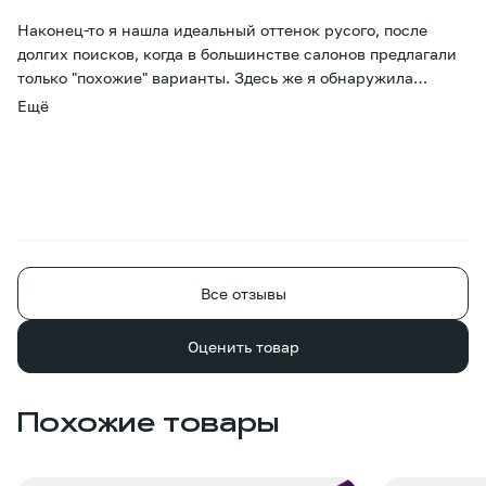
Наконец-то я нашла идеальный оттенок русого, после
долгих поисков, когда в большинстве салонов предлагали
только "похожие" варианты. Здесь же я обнаружила
именно то, что искала! Мои волосы выглядят естественно
Ещё
и имеют потрясающий блеск. Они очень мягкие и после
мытья ведут себя как родные. Я в полном восторге от
результата и ставлю 10 из 10!
Все отзывы
Оценить товар
Похожие товары