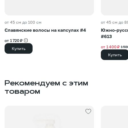
от 45 см до 100 см
от 45 см до 8
Славянские волосы на капсулах #4
Южно-русск
#613
от 1 720 ₽
от 1 400 ₽
1 58
Купить
Купить
Рекомендуем с этим
товаром