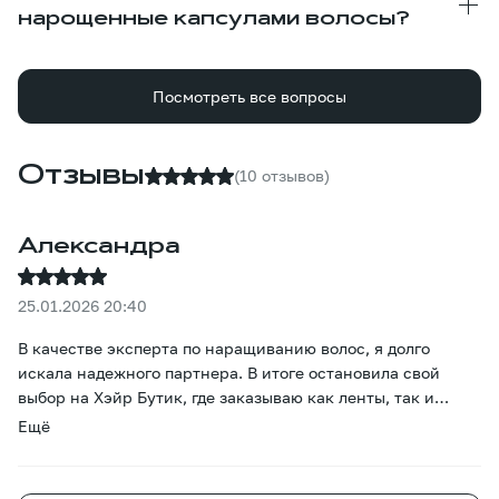
нарощенные капсулами волосы?
Посмотреть все вопросы
Отзывы
(10 отзывов)
Александра
25.01.2026 20:40
В качестве эксперта по наращиванию волос, я долго
искала надежного партнера. В итоге остановила свой
выбор на Хэйр Бутик, где заказываю как ленты, так и
капсулы. Качество меня полностью устраивает — капсулы
Ещё
полные, структура однородная, нет жестких торчащих
волос, а концы выглядят аккуратно. Клиентки могут без
проблем проходить 2–3 коррекции, волосы не