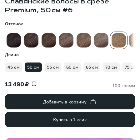
Славянские волосы в срезе
Premium, 50 см #6
Оттенок
Длина
45 см
50 см
55 см
60 см
65 см
70 см
75 см
13 490 ₽
100 грамм
Добавить в корзину
Купить в 1 клик