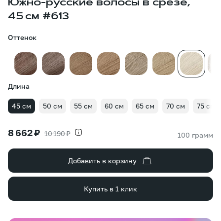
Южно-русские волосы в срезе,
45 см #613
Оттенок
Длина
45 см
50 см
55 см
60 см
65 см
70 см
75 см
8 662 ₽
10 190 ₽
100 грамм
Добавить в корзину
Купить в 1 клик