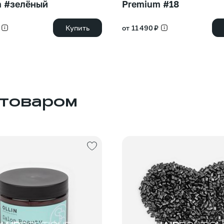
m #зелёный
Premium #18
Купить
от 11 490 ₽
 товаром