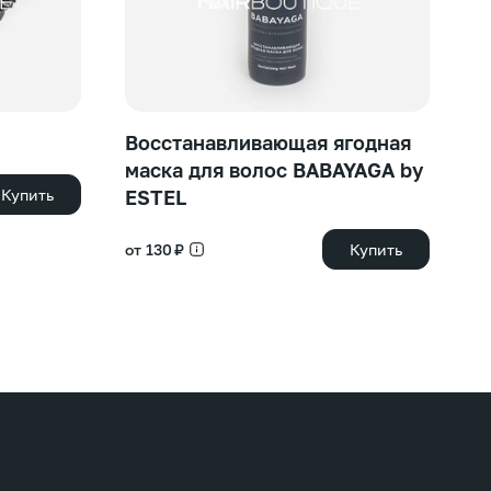
Восстанавливающая ягодная
S
маска для волос BABAYAGA by
э
Купить
ESTEL
64
от 130 ₽
Купить