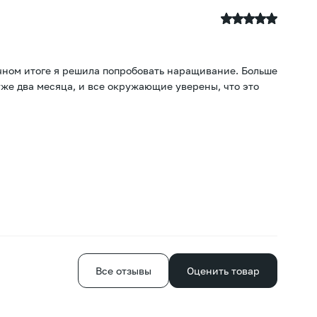
T
21
ечном итоге я решила попробовать наращивание. Больше
По
уже два месяца, и все окружающие уверены, что это
хв
Е
Все отзывы
Оценить товар