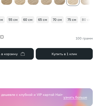
см
55 см
60 см
65 см
70 см
75 см
80 см
85 с
100 грамм
 в корзину
Купить в 1 клик
дешевле с клубной и VIP картой Hair-
узнать больше