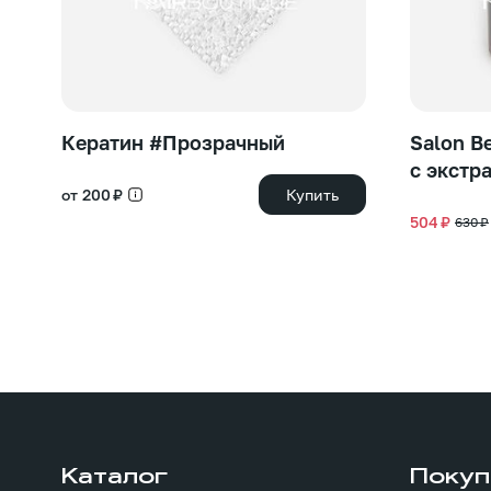
Кератин #Прозрачный
Salon B
с экстр
от 200 ₽
Купить
504 ₽
630 ₽
Каталог
Покуп