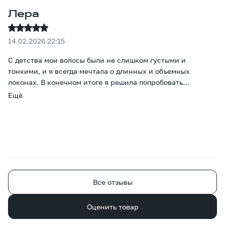
Лера
14.02.2026 22:15
С детства мои волосы были не слишком густыми и
тонкими, и я всегда мечтала о длинных и объемных
локонах. В конечном итоге я решила попробовать
наращивание. Больше всего меня беспокоил вопрос цвета,
Ещё
но он оказался просто потрясающим - даже тонировка не
понадобилась. Прошло уже два месяца, и все окружающие
уверены, что это мои волосы, просто отрастила. Большое
спасибо за то, что помогли мне осуществить эту
маленькую мечту. )
Все отзывы
Оценить товар