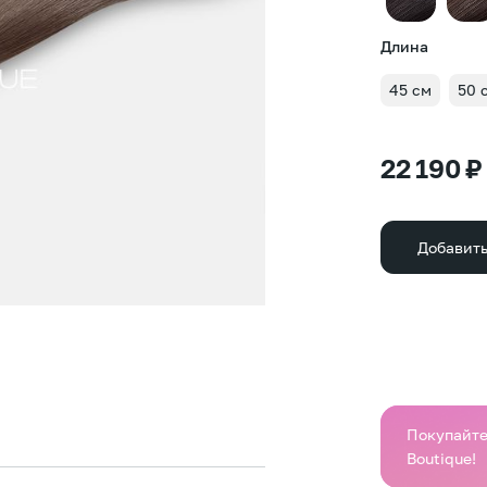
Длина
45 см
50 
22 190 ₽
Добавить
Покупайте 
Boutique!