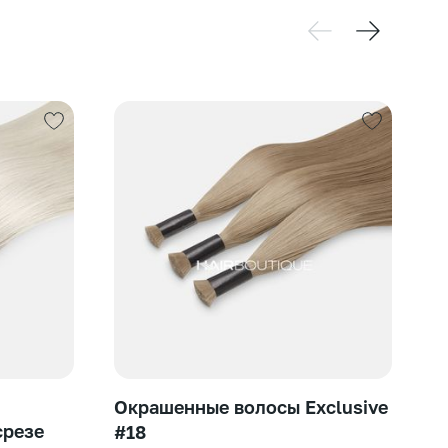
от
Окрашенные волосы Exclusive
срезе
С
#18