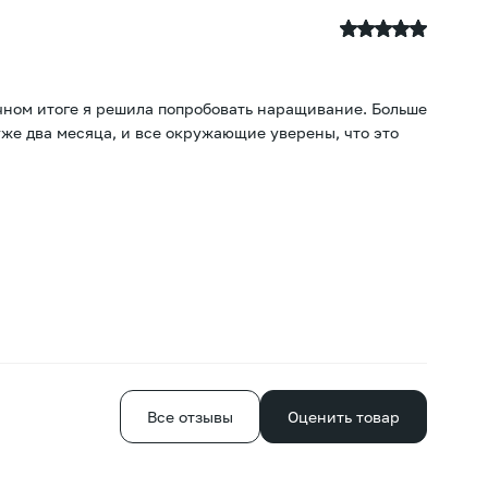
T
21
ечном итоге я решила попробовать наращивание. Больше
По
уже два месяца, и все окружающие уверены, что это
хв
Е
Все отзывы
Оценить товар