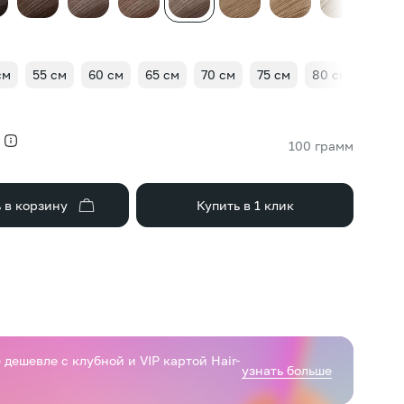
см
55 см
60 см
65 см
70 см
75 см
80 см
85 с
100 грамм
 в корзину
Купить в 1 клик
дешевле с клубной и VIP картой Hair-
узнать больше