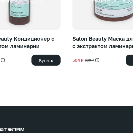
eauty Кондиционер с
Salon Beauty Маска дл
том ламинарии
с экстрактом ламинар
Купить
504 ₽
630 ₽
ателям