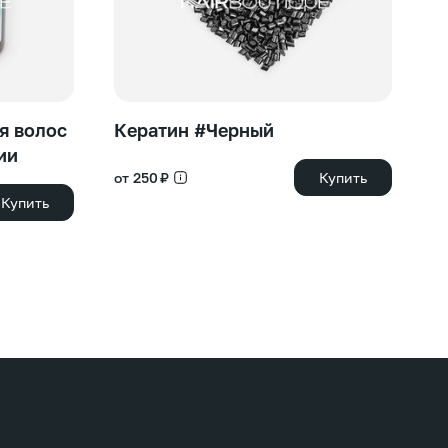
я волос
Кератин #Черный
К
ии
от 250 ₽
Купить
40
Купить