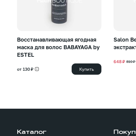
Восстанавливающая ягодная
Salon B
маска для волос BABAYAGA by
экстрак
ESTEL
648 ₽
810 ₽
от 130 ₽
Купить
Каталог
Покуп