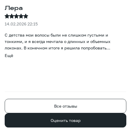
Лера
14.02.2026 22:15
С детства мои волосы были не слишком густыми и
тонкими, и я всегда мечтала о длинных и объемных
локонах. В конечном итоге я решила попробовать
наращивание. Больше всего меня беспокоил вопрос цвета,
Ещё
но он оказался просто потрясающим - даже тонировка не
понадобилась. Прошло уже два месяца, и все окружающие
уверены, что это мои волосы, просто отрастила. Большое
спасибо за то, что помогли мне осуществить эту
маленькую мечту. )
Все отзывы
Оценить товар