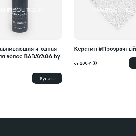
авливающая ягодная
Кератин #Прозрачный
ля волос BABAYAGA by
от 200 ₽
Купить