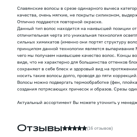
Славянские волосы в срезе одинарного вычеса категор
качества, очень мягкие, не покрыты силиконом, выдер
Отлично поддаются повторной окраске.
Данный тип волос находится на наивысшей позиции от
отличительная черта это уникальная технология освет
сильных химикатов (именно они портят структуру вол
принципом данной технологии является выпаривание М
чего мы получаем наивысшее качество волос. Концы в
виде, что не характерно для большинства оттенков бл
сохраняют в себе блеск и здоровый вид на протяжении
носить такие волосы долго, проводя до пяти коррекций
Волосы можно подвергать термообработке (фен, плойка
создания потрясающих причесок и образов. Срезы оди
Актуальный ассортимент Вы можете уточнить у менедж
Отзывы
(16 отзывов)