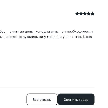
А
23
ыбор, приятные цены, консультанты при необходимости
По
ы никогда не путались ни у меня, ни у клиенток. Цена-
те
от
Е
Все отзывы
Оценить товар