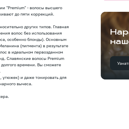
ии "Premium" - волосы высшего
живают до пяти коррекций.
носительно других типов. Главная
Нар
ления волос без использования
оса, особенно блонды). Основным
наш
еланина (пигмента) в результате
олос в идеальном первозданном
онд. Славянские волосы Premium
Узнат
 долгого времени. Вы сможете
.
, утюжек) и даже тонировать для
нарного вычеса.
ера.