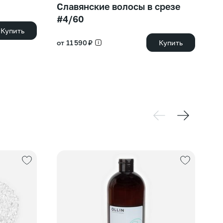
Славянские волосы в срезе
Ю
#4/60
#
Купить
от 11 590 ₽
Купить
от