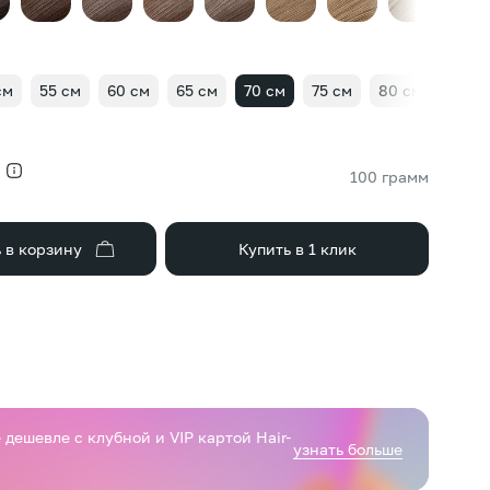
см
55 см
60 см
65 см
70 см
75 см
80 см
85 с
100 грамм
 в корзину
Купить в 1 клик
дешевле с клубной и VIP картой Hair-
узнать больше