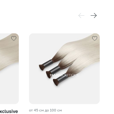
от 45 см до 100 см
от
clusive