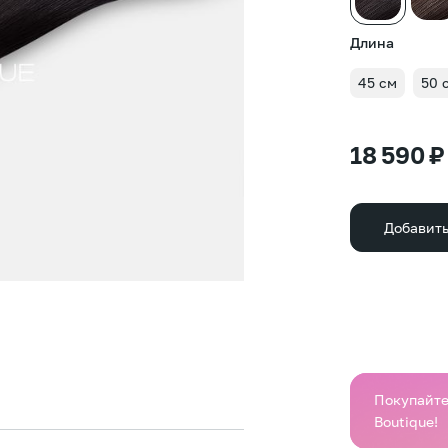
Длина
45 см
50 
18 590 ₽
Добавить
Покупайте 
Boutique!