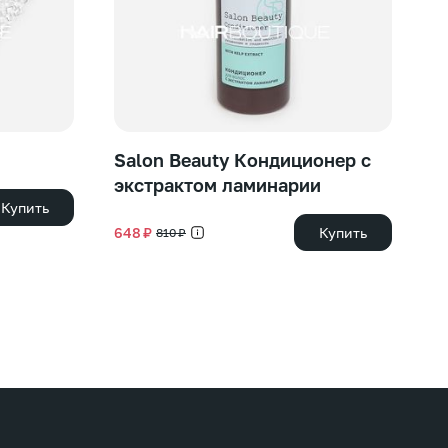
Salon Beauty Кондиционер с
S
экстрактом ламинарии
с
Купить
648 ₽
Купить
50
810 ₽