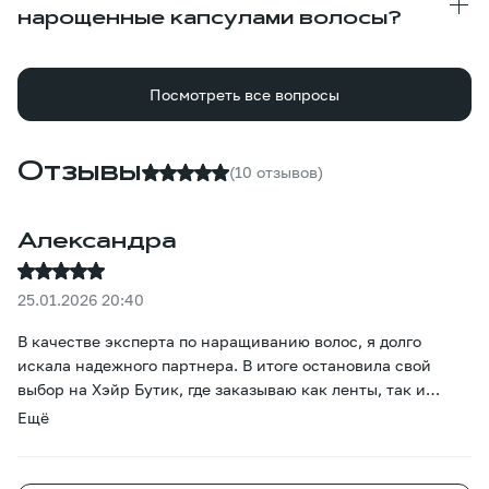
нарощенные капсулами волосы?
Посмотреть все вопросы
Отзывы
(10 отзывов)
Александра
25.01.2026 20:40
В качестве эксперта по наращиванию волос, я долго
искала надежного партнера. В итоге остановила свой
выбор на Хэйр Бутик, где заказываю как ленты, так и
капсулы. Качество меня полностью устраивает — капсулы
Ещё
полные, структура однородная, нет жестких торчащих
волос, а концы выглядят аккуратно. Клиентки могут без
проблем проходить 2–3 коррекции, волосы не