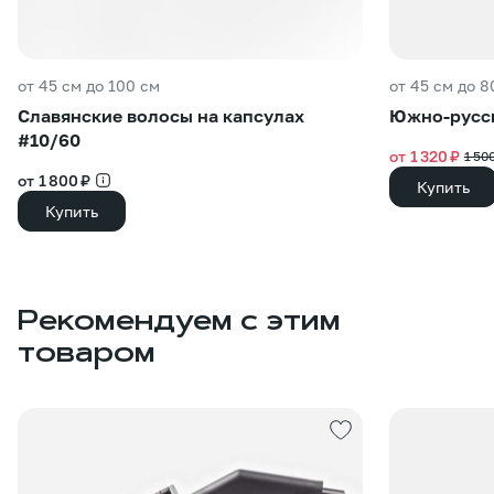
от 45 см до 100 см
от 45 см до 8
Славянские волосы на капсулах
Южно-русск
#10/60
от 1 320 ₽
1 50
от 1 800 ₽
Купить
Купить
Рекомендуем с этим
товаром