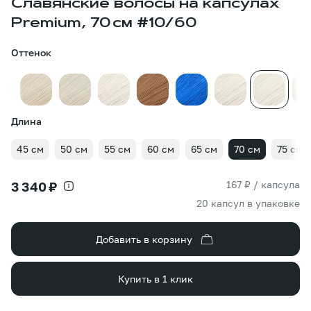
Славянские волосы на капсулах
Premium, 70 см #10/60
Оттенок
Длина
45 см
50 см
55 см
60 см
65 см
70 см
75 см
167 ₽ / капсула
3 340 ₽
20 капсул в упаковке
Добавить в корзину
Купить в 1 клик