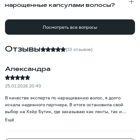
нарощенные капсулами волосы?
Посмотреть все вопросы
Отзывы
(10 отзывов)
Александра
25.01.2026 20:40
В качестве эксперта по наращиванию волос, я долго
искала надежного партнера. В итоге остановила свой
выбор на Хэйр Бутик, где заказываю как ленты, так и
капсулы. Качество меня полностью устраивает — капсулы
Ещё
полные, структура однородная, нет жестких торчащих
волос, а концы выглядят аккуратно. Клиентки могут без
проблем проходить 2–3 коррекции, волосы не