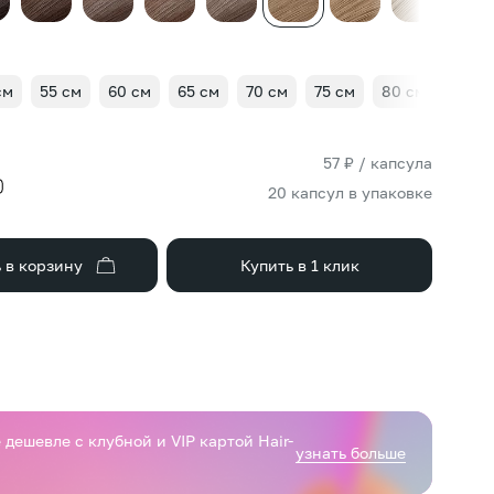
см
55 см
60 см
65 см
70 см
75 см
80 см
85 с
57 ₽ / капсула
20 капсул в упаковке
 в корзину
Купить в 1 клик
дешевле с клубной и VIP картой Hair-
узнать больше