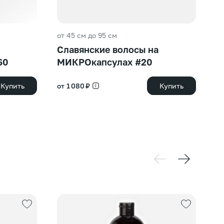
от 45 см до 95 см
от
Славянские волосы на
С
60
МИКРОкапсулах #20
М
Купить
от 1 080 ₽
Купить
от