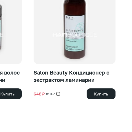
я волос
Salon Beauty Кондиционер с
Щ
ии
экстрактом ламинарии
в
Купить
648 ₽
Купить
1 
810 ₽