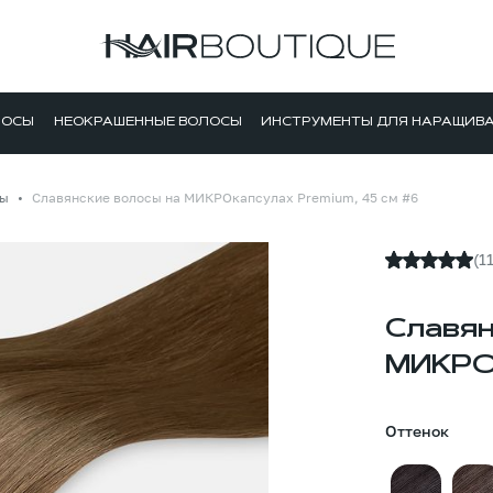
ЛОСЫ
НЕОКРАШЕННЫЕ ВОЛОСЫ
ИНСТРУМЕНТЫ ДЛЯ НАРАЩИВ
лы
Славянские волосы на МИКРОкапсулах Premium, 45 см #6
(1
Славян
МИКРОк
Оттенок