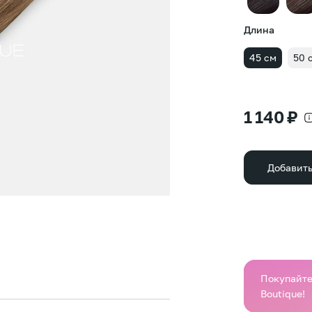
Длина
45 см
50 
1 140 ₽
Добавить
Покупайте 
Boutique!