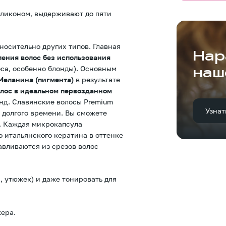
иликоном, выдерживают до пяти
носительно других типов. Главная
Нар
ления волос без использования
оса, особенно блонды). Основным
наш
Меланина (пигмента)
в результате
лос в идеальном первозданном
онд. Славянские волосы Premium
Узнат
 долгого времени. Вы сможете
й. Каждая микрокапсула
 итальянского кератина в оттенке
авливаются из срезов волос
, утюжек) и даже тонировать для
ера.