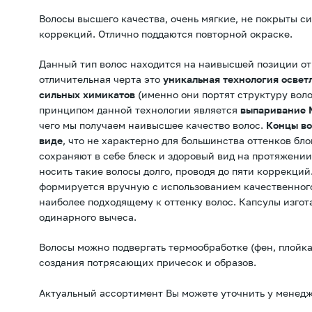
Волосы высшего качества, очень мягкие, не покрыты с
коррекций. Отлично поддаются повторной окраске.
Данный тип волос находится на наивысшей позиции от
отличительная черта это
уникальная технология освет
сильных химикатов
(именно они портят структуру вол
принципом данной технологии является
выпаривание 
чего мы получаем наивысшее качество волос.
Концы во
виде
, что не характерно для большинства оттенков бл
сохраняют в себе блеск и здоровый вид на протяжении
носить такие волосы долго, проводя до пяти коррекци
формируется вручную с использованием качественного
наиболее подходящему к оттенку волос. Капсулы изгот
одинарного вычеса.
Волосы можно подвергать термообработке (фен, плойка
создания потрясающих причесок и образов.
Актуальный ассортимент Вы можете уточнить у менедж