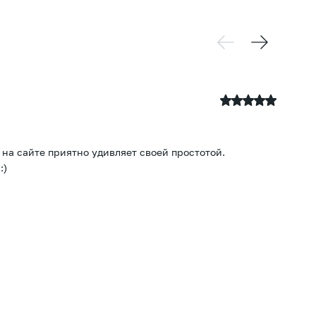
28
 на сайте приятно удивляет своей простотой.
Оч
:)