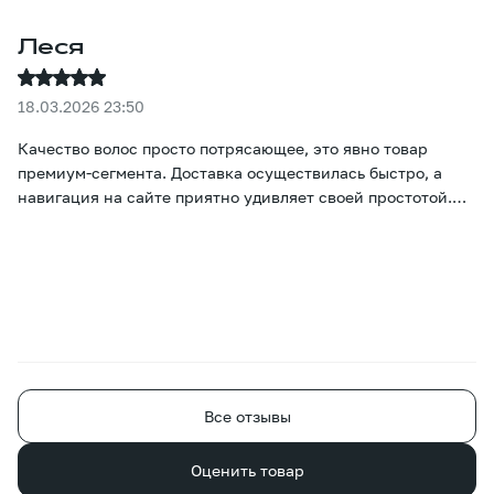
Леся
18.03.2026 23:50
Качество волос просто потрясающее, это явно товар
премиум-сегмента. Доставка осуществилась быстро, а
навигация на сайте приятно удивляет своей простотой.
Настоящие цвета и цены сразу же бросаются в глаза, и
подобрать нужный вариант не вызывает никаких
затруднений :)
Все отзывы
Оценить товар