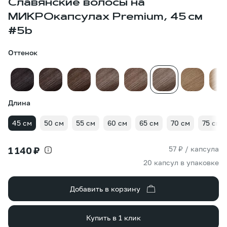
Славянские волосы на
МИКРОкапсулах Premium, 45 см
#5b
Оттенок
Длина
45 см
50 см
55 см
60 см
65 см
70 см
75 см
57 ₽ / капсула
1 140 ₽
20 капсул в упаковке
Добавить в корзину
Купить в 1 клик