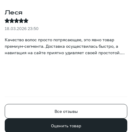
Леся
18.03.2026 23:50
Качество волос просто потрясающее, это явно товар
премиум-сегмента. Доставка осуществилась быстро, а
навигация на сайте приятно удивляет своей простотой.
Настоящие цвета и цены сразу же бросаются в глаза, и
подобрать нужный вариант не вызывает никаких
затруднений :)
Все отзывы
Оценить товар