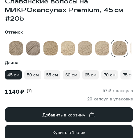
Славянские волосы на
МИКРОкапсулах Premium, 45 см
#20b
Оттенок
Длина
45 см
50 см
55 см
60 см
65 см
70 см
75 см
57 ₽ / капсула
1 140 ₽
20 капсул в упаковке
Добавить в корзину
Купить в 1 клик