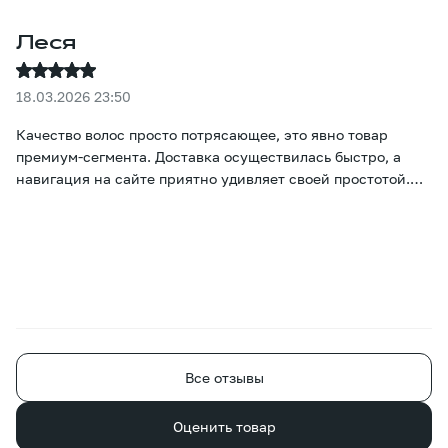
Леся
18.03.2026 23:50
Качество волос просто потрясающее, это явно товар
премиум-сегмента. Доставка осуществилась быстро, а
навигация на сайте приятно удивляет своей простотой.
Настоящие цвета и цены сразу же бросаются в глаза, и
подобрать нужный вариант не вызывает никаких
затруднений :)
Все отзывы
Оценить товар