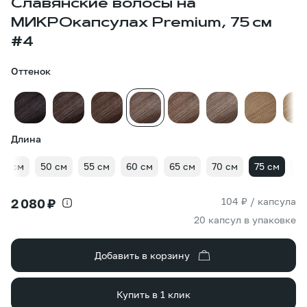
Славянские волосы на
МИКРОкапсулах Premium, 75 см
#4
Оттенок
Длина
45 см
50 см
55 см
60 см
65 см
70 см
75 см
80
104 ₽ / капсула
2 080 ₽
20 капсул в упаковке
Добавить в корзину
Купить в 1 клик