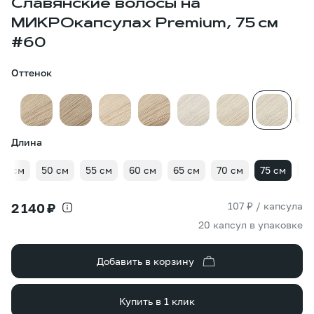
Славянские волосы на
МИКРОкапсулах Premium, 75 см
#60
Оттенок
Длина
45 см
50 см
55 см
60 см
65 см
70 см
75 см
80
107 ₽ / капсула
2 140 ₽
20 капсул в упаковке
Добавить в корзину
Купить в 1 клик