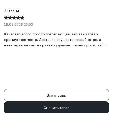
Леся
18.03.2026 23:50
Качество волос просто потрясающее, это явно товар
премиум-сегмента. Доставка осуществилась быстро, а
навигация на сайте приятно удивляет своей простотой.
Настоящие цвета и цены сразу же бросаются в глаза, и
подобрать нужный вариант не вызывает никаких
затруднений :)
Все отзывы
Оценить товар