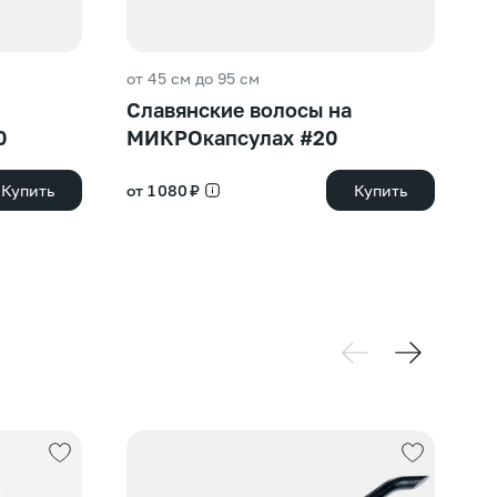
от 45 см до 95 см
от
Славянские волосы на
Ю
0
МИКРОкапсулах #20
М
Купить
от 1 080 ₽
Купить
от