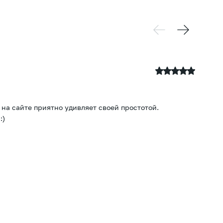
28
 на сайте приятно удивляет своей простотой.
Оч
:)