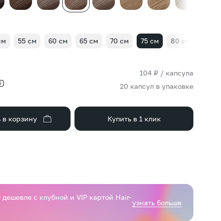
см
55 см
60 см
65 см
70 см
75 см
80 см
85 с
104 ₽ / капсула
20 капсул в упаковке
 в корзину
Купить в 1 клик
дешевле с клубной и VIP картой Hair-
узнать больше