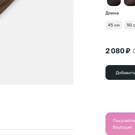
Длина
45 см
50 
2 080 ₽
Добавить
Покупайте 
Boutique!