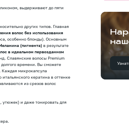
иликоном, выдерживают до пяти
носительно других типов. Главная
Нар
ления волос без использования
оса, особенно блонды). Основным
наш
Меланина (пигмента)
в результате
лос в идеальном первозданном
онд. Славянские волосы Premium
Узнат
 долгого времени. Вы сможете
й. Каждая микрокапсула
 итальянского кератина в оттенке
авливаются из срезов волос
, утюжек) и даже тонировать для
ера.