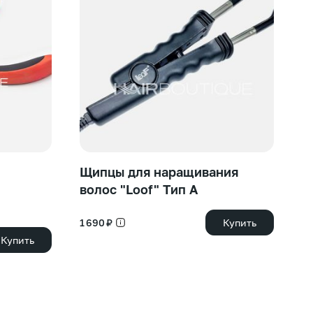
Щипцы для наращивания
T
волос "Loof" Тип А
65
1 690 ₽
Купить
Купить