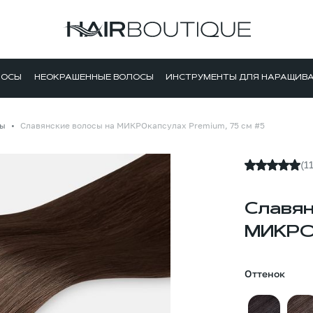
ЛОСЫ
НЕОКРАШЕННЫЕ ВОЛОСЫ
ИНСТРУМЕНТЫ ДЛЯ НАРАЩИВ
лы
Славянские волосы на МИКРОкапсулах Premium, 75 см #5
(1
Славян
МИКРОк
Оттенок