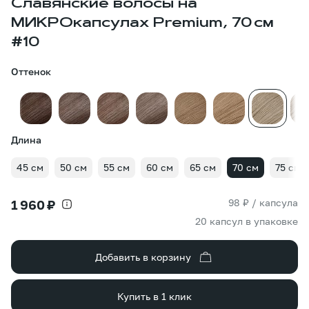
Славянские волосы на
МИКРОкапсулах Premium, 70 см
#10
Оттенок
Длина
45 см
50 см
55 см
60 см
65 см
70 см
75 см
98 ₽ / капсула
1 960 ₽
20 капсул в упаковке
Добавить в корзину
Купить в 1 клик