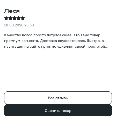
Леся
18.03.2026 23:50
Качество волос просто потрясающее, это явно товар
премиум-сегмента. Доставка осуществилась быстро, а
навигация на сайте приятно удивляет своей простотой.
Настоящие цвета и цены сразу же бросаются в глаза, и
подобрать нужный вариант не вызывает никаких
затруднений :)
Все отзывы
Оценить товар