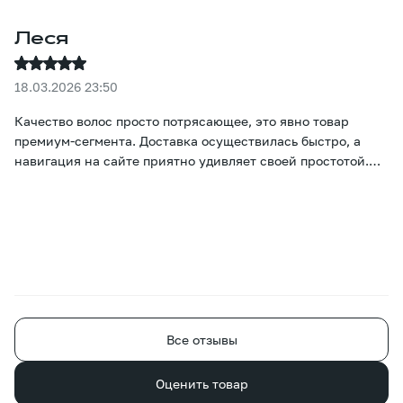
Леся
18.03.2026 23:50
Качество волос просто потрясающее, это явно товар
премиум-сегмента. Доставка осуществилась быстро, а
навигация на сайте приятно удивляет своей простотой.
Настоящие цвета и цены сразу же бросаются в глаза, и
подобрать нужный вариант не вызывает никаких
затруднений :)
Все отзывы
Оценить товар