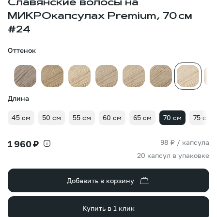
Славянские волосы на
МИКРОкапсулах Premium, 70 см
#24
Оттенок
Длина
45 см
50 см
55 см
60 см
65 см
70 см
75 см
98 ₽ / капсула
1 960 ₽
20 капсул в упаковке
Добавить в корзину
Купить в 1 клик