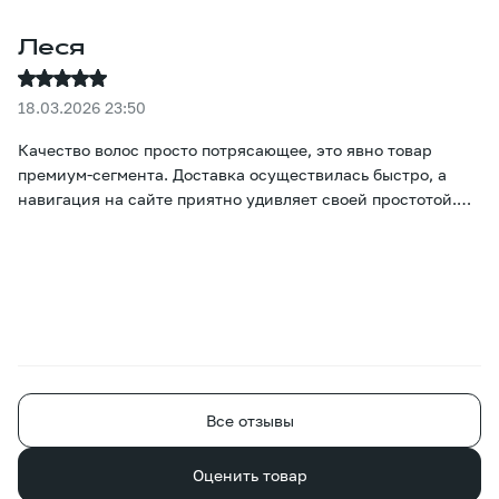
Леся
18.03.2026 23:50
Качество волос просто потрясающее, это явно товар
премиум-сегмента. Доставка осуществилась быстро, а
навигация на сайте приятно удивляет своей простотой.
Настоящие цвета и цены сразу же бросаются в глаза, и
подобрать нужный вариант не вызывает никаких
затруднений :)
Все отзывы
Оценить товар