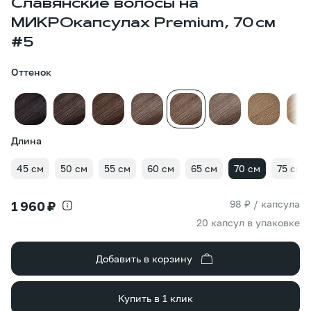
Славянские волосы на
МИКРОкапсулах Premium, 70 см
#5
Оттенок
Длина
45 см
50 см
55 см
60 см
65 см
70 см
75 см
98 ₽ / капсула
1 960 ₽
20 капсул в упаковке
Добавить в корзину
Купить в 1 клик