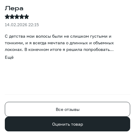
Лера
14.02.2026 22:15
С детства мои волосы были не слишком густыми и
тонкими, и я всегда мечтала о длинных и объемных
локонах. В конечном итоге я решила попробовать
наращивание. Больше всего меня беспокоил вопрос цвета,
Ещё
но он оказался просто потрясающим - даже тонировка не
понадобилась. Прошло уже два месяца, и все окружающие
уверены, что это мои волосы, просто отрастила. Большое
спасибо за то, что помогли мне осуществить эту
маленькую мечту. )
Все отзывы
Оценить товар