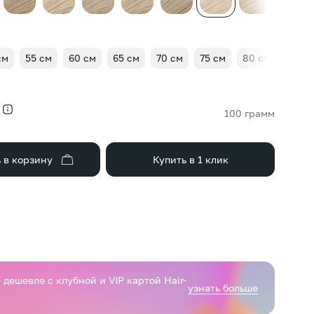
см
55 см
60 см
65 см
70 см
75 см
80 см
85 с
100 грамм
 в корзину
Купить в 1 клик
дешевле с клубной и VIP картой Hair-
узнать больше