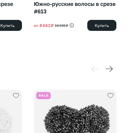
срезе
Южно-русские волосы в срезе
С
#613
#
Купить
от 8 662 ₽
Купить
от
10 190 ₽
SALE