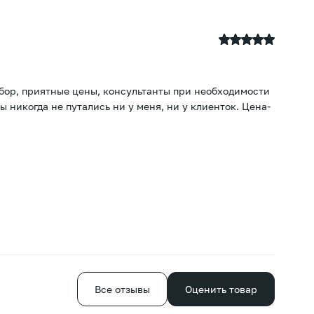
А
23
ыбор, приятные цены, консультанты при необходимости
По
ы никогда не путались ни у меня, ни у клиенток. Цена-
те
от
Е
Все отзывы
Оценить товар