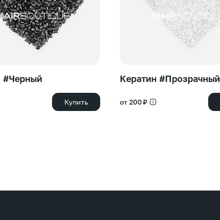
н #Черный
Кератин #Прозрачный
Купить
от 200 ₽