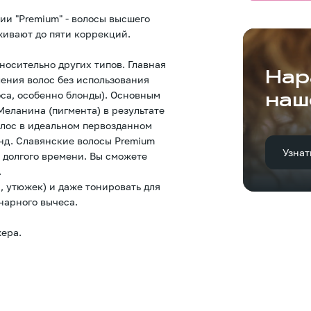
ии "Premium" - волосы высшего
живают до пяти коррекций.
носительно других типов. Главная
Нар
ления волос без использования
оса, особенно блонды). Основным
наш
еланина (пигмента) в результате
олос в идеальном первозданном
онд. Славянские волосы Premium
Узнат
 долгого времени. Вы сможете
.
, утюжек) и даже тонировать для
нарного вычеса.
ера.