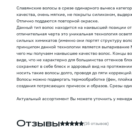
Славянские волосы в срезе одинарного вычеса категор
качества, очень мягкие, не покрыты силиконом, выдер
Отлично поддаются повторной окраске.
Данный тип волос находится на наивысшей позиции от
отличительная черта это уникальная технология освет
сильных химикатов (именно они портят структуру вол
принципом данной технологии является выпаривание М
чего мы получаем наивысшее качество волос. Концы в
виде, что не характерно для большинства оттенков бл
сохраняют в себе блеск и здоровый вид на протяжении
носить такие волосы долго, проводя до пяти коррекций
Волосы можно подвергать термообработке (фен, плойка
создания потрясающих причесок и образов. Срезы оди
Актуальный ассортимент Вы можете уточнить у менедж
Отзывы
(16 отзывов)