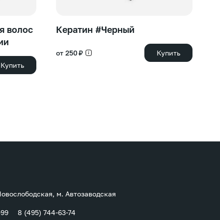
я волос
Кератин #Черный
К
ии
от 250 ₽
Купить
от
Купить
 Новослободская, м. Автозаводская
-99
8 (495) 744-63-74