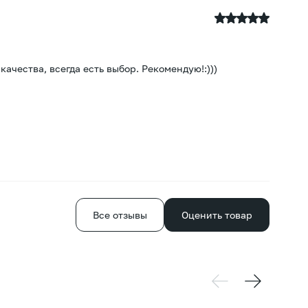
К
21
чества, всегда есть выбор. Рекомендую!:)))
Бо
Все отзывы
Оценить товар