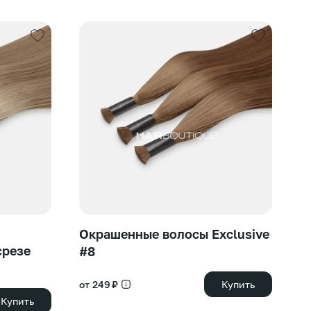
от
Окрашенные волосы Exclusive
срезе
С
#8
от
от 249 ₽
Купить
Купить