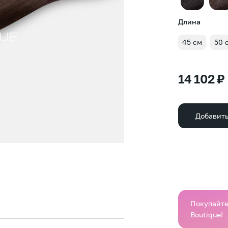
Длина
45 см
50 
14 102 ₽
Добавить
Покупайте 
Boutique!