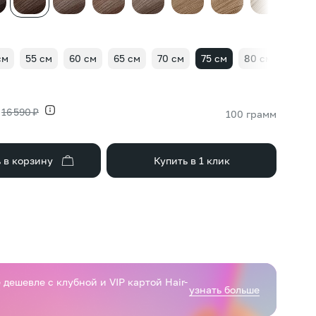
см
55 см
60 см
65 см
70 см
75 см
80 см
16 590 ₽
100 грамм
 в корзину
Купить в 1 клик
дешевле с клубной и VIP картой Hair-
узнать больше