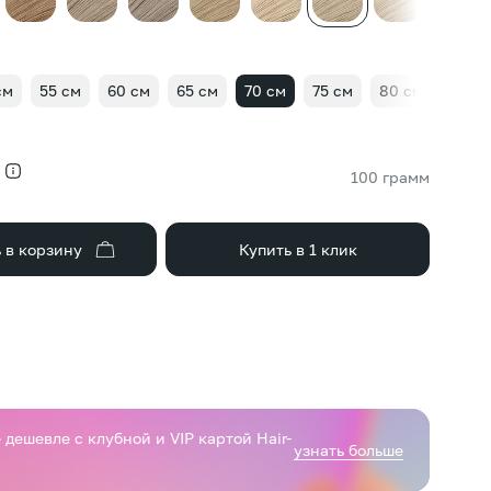
см
55 см
60 см
65 см
70 см
75 см
80 см
85 с
100 грамм
 в корзину
Купить в 1 клик
дешевле с клубной и VIP картой Hair-
узнать больше