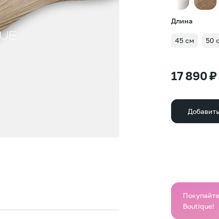
Длина
45 см
50 
17 890 ₽
Добавить
Покупайте 
Boutique!