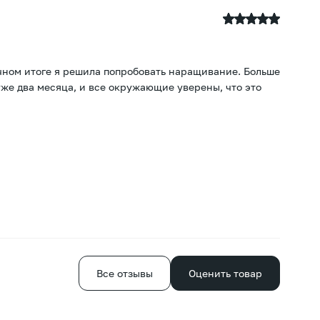
T
21
ечном итоге я решила попробовать наращивание. Больше
По
уже два месяца, и все окружающие уверены, что это
хв
Е
Все отзывы
Оценить товар