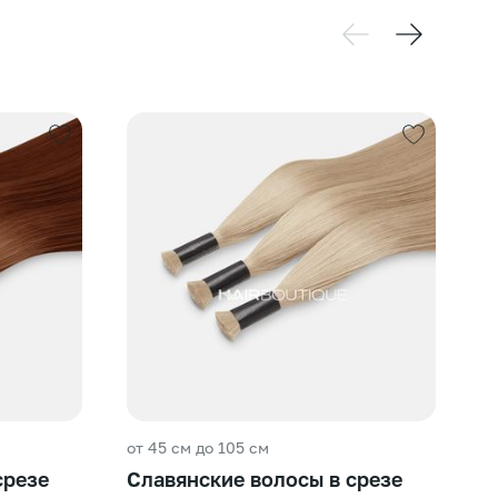
от 45 см до 105 см
от
срезе
Славянские волосы в срезе
Ю