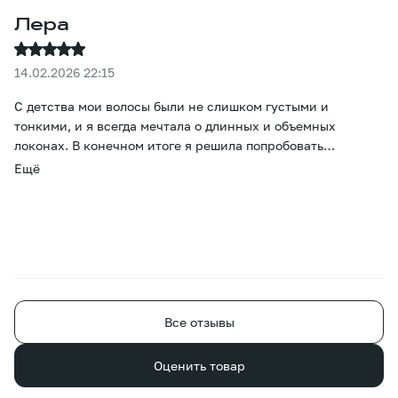
Лера
14.02.2026 22:15
С детства мои волосы были не слишком густыми и
тонкими, и я всегда мечтала о длинных и объемных
локонах. В конечном итоге я решила попробовать
наращивание. Больше всего меня беспокоил вопрос цвета,
Ещё
но он оказался просто потрясающим - даже тонировка не
понадобилась. Прошло уже два месяца, и все окружающие
уверены, что это мои волосы, просто отрастила. Большое
спасибо за то, что помогли мне осуществить эту
маленькую мечту. )
Все отзывы
Оценить товар