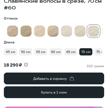
Славянские волосы в срезе, 70 см
#60
Оттенок
Длина
45 см
50 см
55 см
60 см
65 см
70 см
75 см
18 290 ₽
100 грамм
Добавить в корзину
Купить в 1 клик