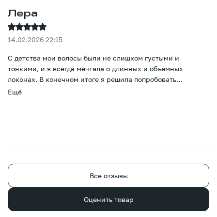
Лера
14.02.2026 22:15
С детства мои волосы были не слишком густыми и
тонкими, и я всегда мечтала о длинных и объемных
локонах. В конечном итоге я решила попробовать
наращивание. Больше всего меня беспокоил вопрос цвета,
Ещё
но он оказался просто потрясающим - даже тонировка не
понадобилась. Прошло уже два месяца, и все окружающие
уверены, что это мои волосы, просто отрастила. Большое
спасибо за то, что помогли мне осуществить эту
маленькую мечту. )
Все отзывы
Оценить товар