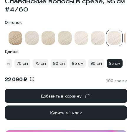
Славянские волосы в срезе, 95 см
#4/60
Оттенок
Длина
65 см
70 см
75 см
80 см
85 см
90 см
95 см
10
22 090 ₽
100 грамм
Добавить в корзину
Купить в 1 клик