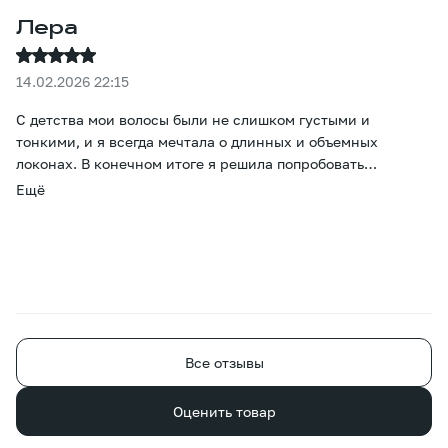
Лера
14.02.2026 22:15
С детства мои волосы были не слишком густыми и
тонкими, и я всегда мечтала о длинных и объемных
локонах. В конечном итоге я решила попробовать
наращивание. Больше всего меня беспокоил вопрос цвета,
Ещё
но он оказался просто потрясающим - даже тонировка не
понадобилась. Прошло уже два месяца, и все окружающие
уверены, что это мои волосы, просто отрастила. Большое
спасибо за то, что помогли мне осуществить эту
маленькую мечту. )
Все отзывы
Оценить товар