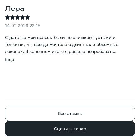
Лера
14.02.2026 22:15
С детства мои волосы были не слишком густыми и
тонкими, и я всегда мечтала о длинных и объемных
локонах. В конечном итоге я решила попробовать
наращивание. Больше всего меня беспокоил вопрос цвета,
Ещё
но он оказался просто потрясающим - даже тонировка не
понадобилась. Прошло уже два месяца, и все окружающие
уверены, что это мои волосы, просто отрастила. Большое
спасибо за то, что помогли мне осуществить эту
маленькую мечту. )
Все отзывы
Оценить товар