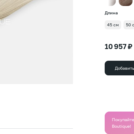
Длина
45 см
50 
10 957 ₽
Добавить
Покупайте 
Boutique!