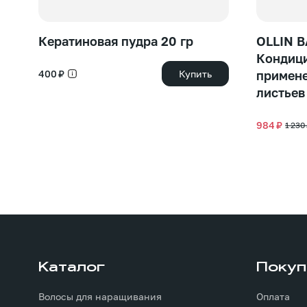
Кератиновая пудра 20 гр
OLLIN B
Кондици
400 ₽
Купить
примене
листьев
984 ₽
1 230
Каталог
Покуп
Волосы для наращивания
Оплата