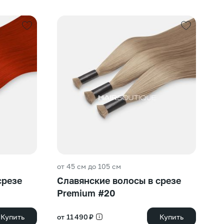
от 45 см до 105 см
от
срезе
Славянские волосы в срезе
С
Premium #20
#
Купить
от 11 490 ₽
Купить
от