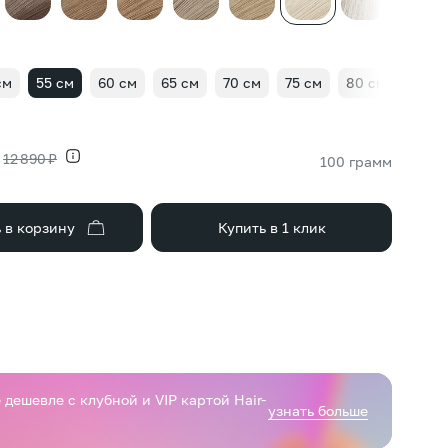
см
55 см
60 см
65 см
70 см
75 см
80 см
12 890 ₽
100 грамм
 в корзину
Купить в 1 клик
дешевле с клубной и VIP картой Hair-
узнать больше