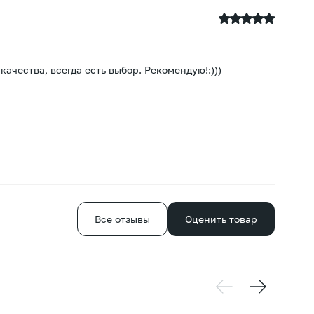
К
21
чества, всегда есть выбор. Рекомендую!:)))
Бо
Все отзывы
Оценить товар