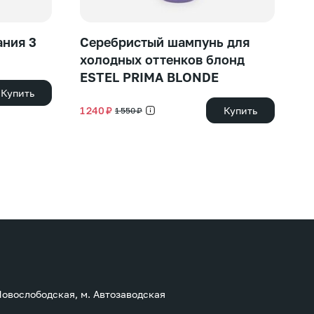
ния 3
Серебристый шампунь для
T
холодных оттенков блонд
ESTEL PRIMA BLONDE
65
Купить
1 240 ₽
Купить
1 550 ₽
 Новослободская, м. Автозаводская