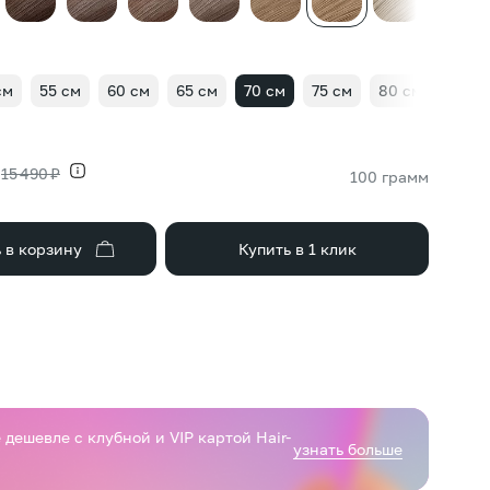
см
55 см
60 см
65 см
70 см
75 см
80 см
15 490 ₽
100 грамм
 в корзину
Купить в 1 клик
дешевле с клубной и VIP картой Hair-
узнать больше