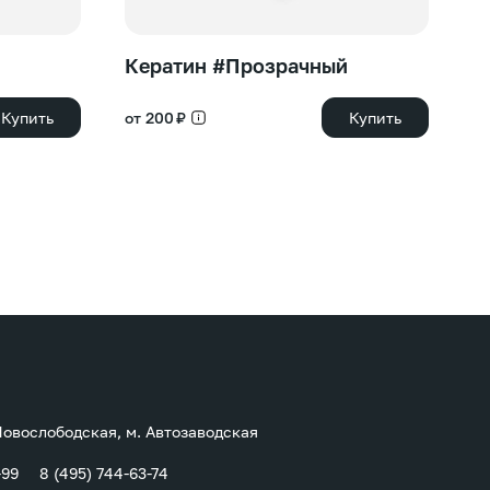
Кератин #Прозрачный
S
с
Купить
от 200 ₽
Купить
50
 Новослободская, м. Автозаводская
-99
8 (495) 744-63-74