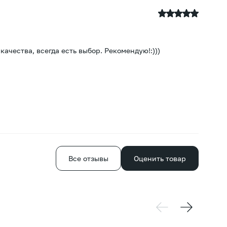
К
21
чества, всегда есть выбор. Рекомендую!:)))
Бо
Все отзывы
Оценить товар