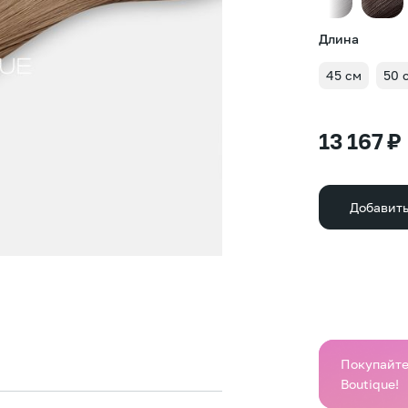
Длина
45 см
50 
13 167 ₽
Добавить
Покупайте 
Boutique!