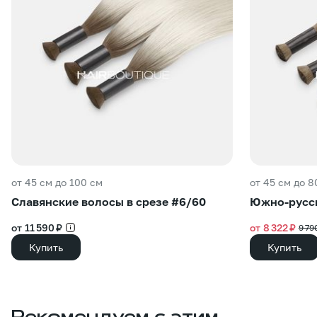
от 45 см до 100 см
от 45 см до 8
Славянские волосы в срезе #6/60
Южно-русск
от 11 590 ₽
от 8 322 ₽
9 79
Купить
Купить