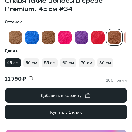
Славянские волосы в срезе
Premium, 45 см #34
Оттенок
Длина
45 см
50 см
55 см
60 см
70 см
80 см
11 790 ₽
100 грамм
Добавить в корзину
Купить в 1 клик