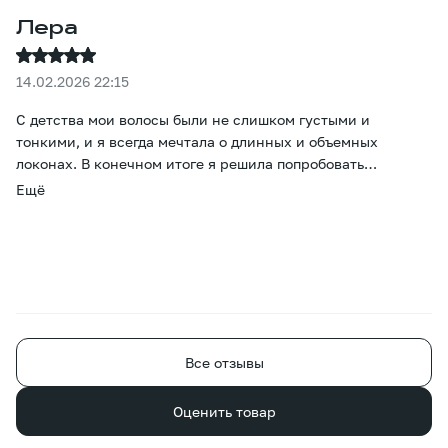
Лера
14.02.2026 22:15
С детства мои волосы были не слишком густыми и
тонкими, и я всегда мечтала о длинных и объемных
локонах. В конечном итоге я решила попробовать
наращивание. Больше всего меня беспокоил вопрос цвета,
Ещё
но он оказался просто потрясающим - даже тонировка не
понадобилась. Прошло уже два месяца, и все окружающие
уверены, что это мои волосы, просто отрастила. Большое
спасибо за то, что помогли мне осуществить эту
маленькую мечту. )
Все отзывы
Оценить товар