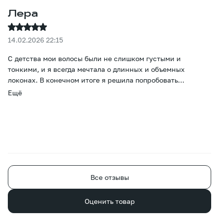
Лера
14.02.2026 22:15
С детства мои волосы были не слишком густыми и
тонкими, и я всегда мечтала о длинных и объемных
локонах. В конечном итоге я решила попробовать
наращивание. Больше всего меня беспокоил вопрос цвета,
Ещё
но он оказался просто потрясающим - даже тонировка не
понадобилась. Прошло уже два месяца, и все окружающие
уверены, что это мои волосы, просто отрастила. Большое
спасибо за то, что помогли мне осуществить эту
маленькую мечту. )
Все отзывы
Оценить товар