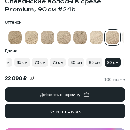
Славянские волосы в срезе
Premium, 90 см #24b
Оттенок
Длина
60 см
65 см
70 см
75 см
80 см
85 см
90 см
95
22 090 ₽
100 грамм
Добавить в корзину
Купить в 1 клик