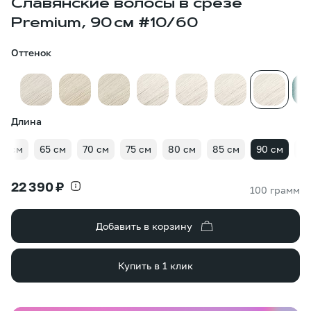
Славянские волосы в срезе
Premium, 90 см #10/60
Оттенок
Длина
60 см
65 см
70 см
75 см
80 см
85 см
90 см
95
22 390 ₽
100 грамм
Добавить в корзину
Купить в 1 клик