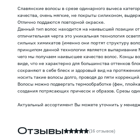
Славянские волосы в срезе одинарного вычеса категор
качества, очень мягкие, не покрыты силиконом, выдер
Отлично поддаются повторной окраске.
Данный тип волос находится на наивысшей позиции от
отличительная черта это уникальная технология освет
сильных химикатов (именно они портят структуру вол
принципом данной технологии является выпаривание М
чего мы получаем наивысшее качество волос. Концы в
виде, что не характерно для большинства оттенков бл
сохраняют в себе блеск и здоровый вид на протяжении
носить такие волосы долго, проводя до пяти коррекций
Волосы можно подвергать термообработке (фен, плойка
создания потрясающих причесок и образов. Срезы оди
Актуальный ассортимент Вы можете уточнить у менедж
Отзывы
(16 отзывов)