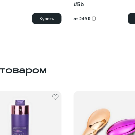
#5b
Купить
от 249 ₽
 товаром