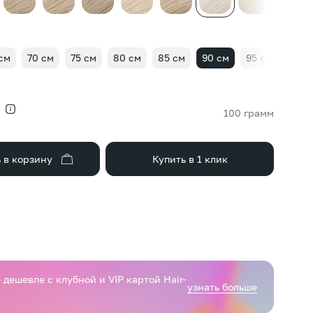
см
70 см
75 см
80 см
85 см
90 см
95 см
100 
100 грамм
 в корзину
Купить в 1 клик
дешевле с клубной и VIP картой Hair-
узнать больше