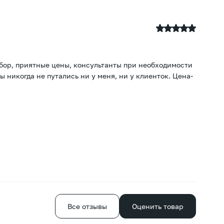
А
23
ыбор, приятные цены, консультанты при необходимости
По
ы никогда не путались ни у меня, ни у клиенток. Цена-
те
от
Е
Все отзывы
Оценить товар