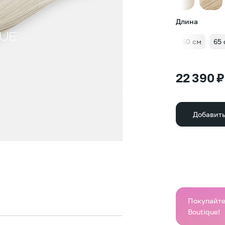
Длина
45 см
50 см
55 см
60 см
65 
22 390 ₽
Добавить
Покупайте 
Boutique!