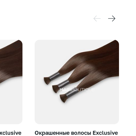
clusive
Окрашенные волосы Exclusive
О