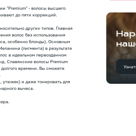
ии "Premium" - волосы высшего
живают до пяти коррекций.
носительно других типов. Главная
Нар
ления волос без использования
оса, особенно блонды). Основным
наш
еланина (пигмента) в результате
олос в идеальном первозданном
онд. Славянские волосы Premium
Узнат
 долгого времени. Вы сможете
.
, утюжек) и даже тонировать для
нарного вычеса.
ера.