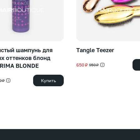
стый шампунь для
Tangle Teezer
х оттенков блонд
PRIMA BLONDE
650 ₽
950 ₽
Купить
0 ₽