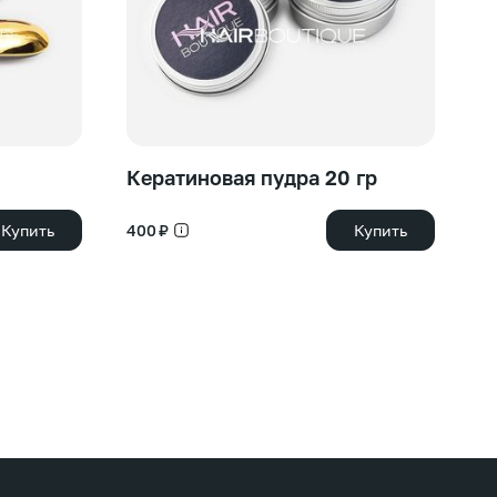
Кератиновая пудра 20 гр
O
К
Купить
400 ₽
Купить
п
л
98