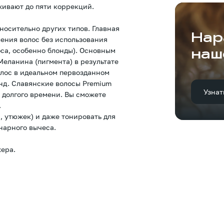
живают до пяти коррекций.
носительно других типов. Главная
Нар
ления волос без использования
оса, особенно блонды). Основным
наш
еланина (пигмента) в результате
олос в идеальном первозданном
онд. Славянские волосы Premium
Узнат
 долгого времени. Вы сможете
.
, утюжек) и даже тонировать для
нарного вычеса.
ера.