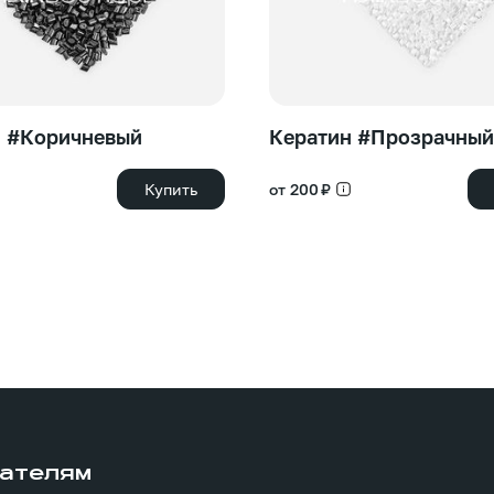
н #Коричневый
Кератин #Прозрачный
Купить
от 200 ₽
ателям