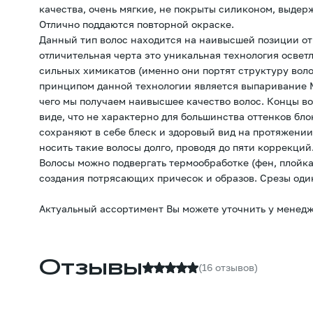
качества, очень мягкие, не покрыты силиконом, выдер
Отлично поддаются повторной окраске.
Данный тип волос находится на наивысшей позиции от
отличительная черта это уникальная технология освет
сильных химикатов (именно они портят структуру вол
принципом данной технологии является выпаривание М
чего мы получаем наивысшее качество волос. Концы в
виде, что не характерно для большинства оттенков бл
сохраняют в себе блеск и здоровый вид на протяжении
носить такие волосы долго, проводя до пяти коррекций
Волосы можно подвергать термообработке (фен, плойка
создания потрясающих причесок и образов. Срезы оди
Актуальный ассортимент Вы можете уточнить у менедж
Отзывы
(16 отзывов)