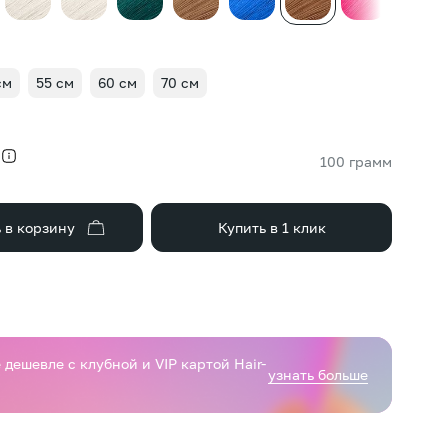
см
55 см
60 см
70 см
100 грамм
 в корзину
Купить в 1 клик
дешевле с клубной и VIP картой Hair-
узнать больше