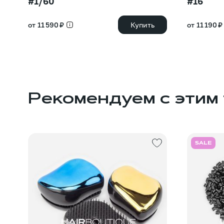
#1/60
#16
от 11 590 ₽
Купить
от 11 190 ₽
Рекомендуем с этим
SALE