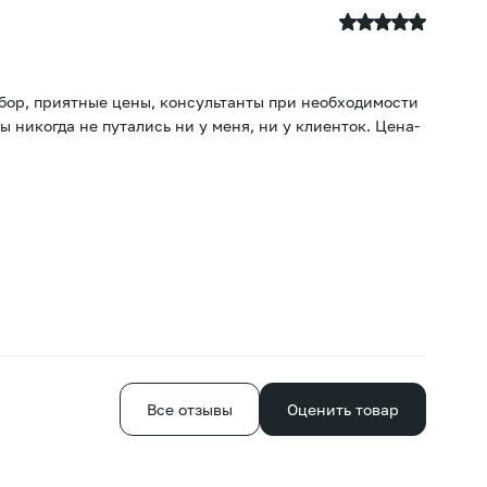
А
23
ыбор, приятные цены, консультанты при необходимости
По
ы никогда не путались ни у меня, ни у клиенток. Цена-
те
от
Е
Все отзывы
Оценить товар