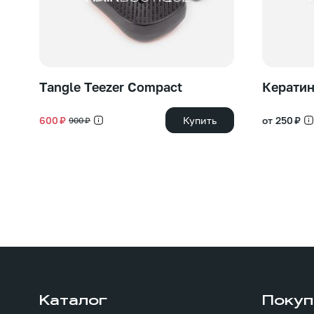
Tangle Teezer Compact
Керати
600 ₽
Купить
от 250 ₽
900 ₽
Каталог
Покуп