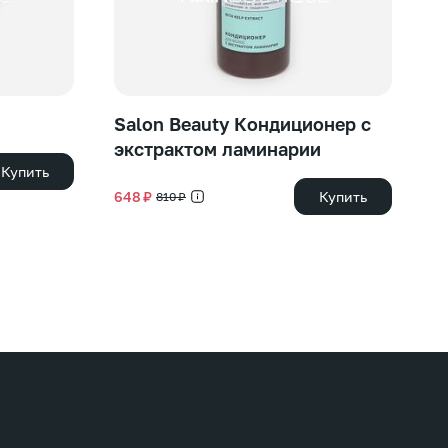
Salon Beauty Кондиционер с
S
экстрактом ламинарии
с
Купить
648 ₽
Купить
50
810 ₽