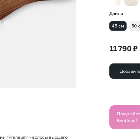
Длина
45 см
50 
11 790 ₽
Добавить
Покупайте 
Boutique!
ии "Premium" - волосы высшего