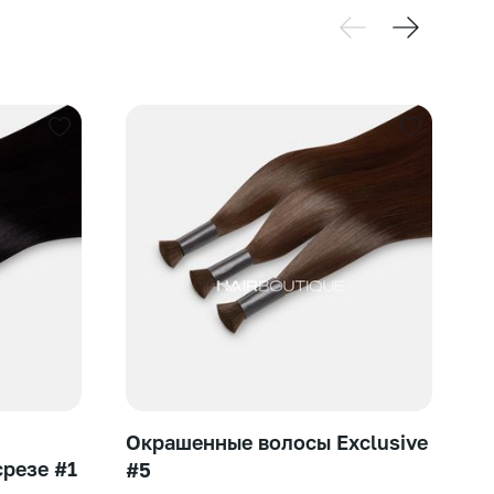
от
Окрашенные волосы Exclusive
срезе #1
С
#5